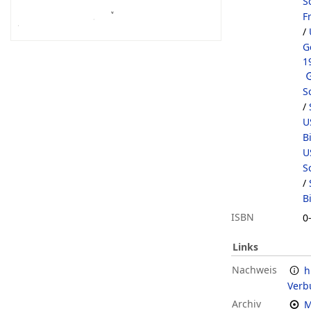
S
F
/
G
1
S
/
U
B
U
S
/
B
ISBN
0
Links
Nachweis
h
Verb
Archiv
M