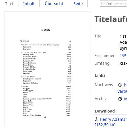
Titel
Inhalt
Übersicht
Seite
Titelau
Titel
1 (
Ada
Byr
Erschienen
195
Umfang
XLIX
Links
Nachweis
h
Verb
Archiv
M
Download
Henry Adams 
[
182,50 kb
]