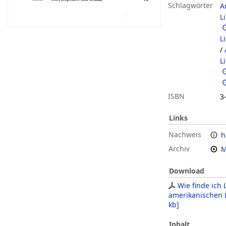
Schlagwörter
A
L
L
/
L
ISBN
3
Links
Nachweis
h
Archiv
M
Download
Wie finde ich 
amerikanischen L
kb
]
Inhalt