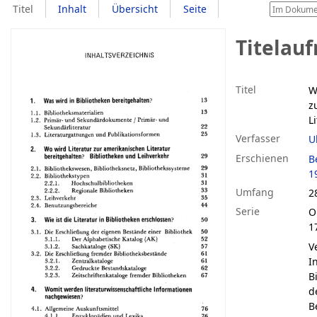
Titel
Inhalt
Übersicht
Seite
Titelau
Titel
W
z
L
Verfasser
U
Erschienen
B
1
Umfang
2
Serie
O
1
V
I
B
d
B