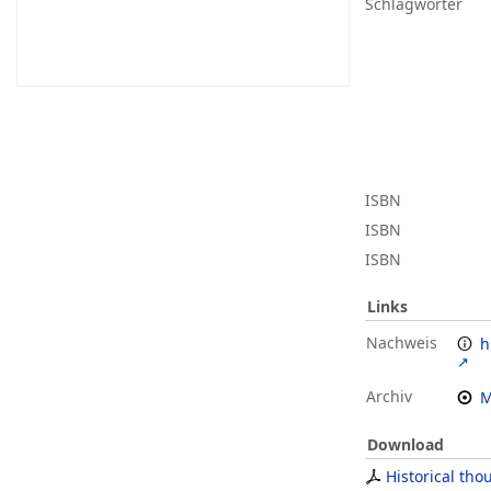
Schlagwörter
ISBN
ISBN
ISBN
Links
Nachweis
h
Archiv
M
Download
Historical tho