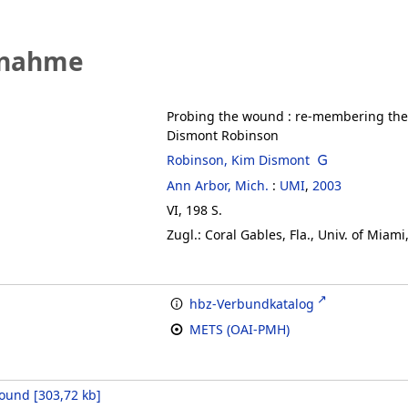
fnahme
Probing the wound
:
re-membering the 
Dismont Robinson
Robinson, Kim Dismont
Ann Arbor, Mich.
:
UMI
,
2003
VI, 198 S.
Zugl.: Coral Gables, Fla., Univ. of Miami
hbz-Verbundkatalog
METS (OAI-PMH)
wound
[
303,72 kb
]