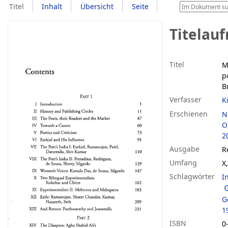
Titel
Inhalt
Übersicht
Seite
Titelau
Titel
M
p
B
Verfasser
K
Erschienen
N
O
2
Ausgabe
R
Umfang
X
Schlagwörter
I
G
1
ISBN
0