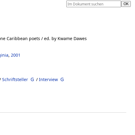
one Caribbean poets
/ ed. by Kwame Dawes
ginia
,
2001
/
Schriftsteller
/
Interview