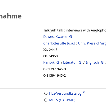
fnahme
Talk yuh talk
:
interviews with Angloph
Dawes, Kwame
Charlottesville [u.a.]
:
Univ. Press of Vir
XX, 244 S.
00-34958
Karibik
/
Literatur
/
Englisch
0-8139-1946-0
0-8139-1945-2
hbz-Verbundkatalog
METS (OAI-PMH)