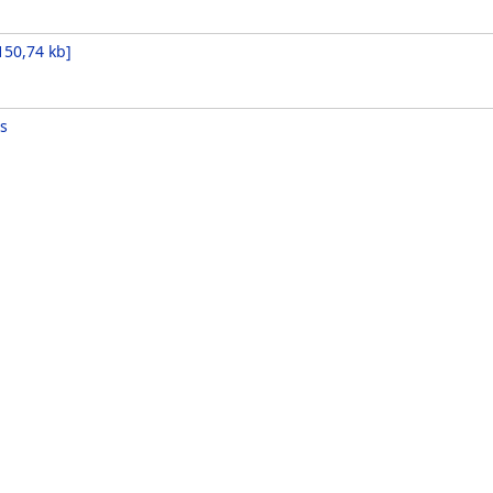
150,74 kb
]
s