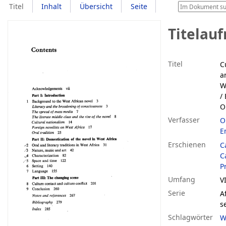
Titel
Inhalt
Übersicht
Seite
Titelau
Titel
C
a
W
/
O
Verfasser
O
E
Erschienen
C
C
P
Umfang
VI
Serie
A
s
Schlagwörter
W