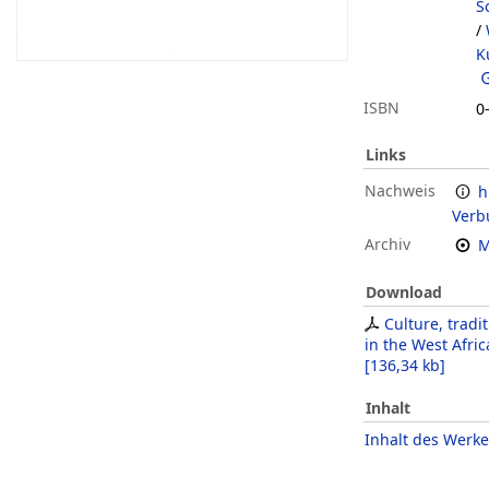
S
/
K
ISBN
0
Links
Nachweis
h
Verb
Archiv
M
Download
Culture, tradi
in the West Afri
[
136,34 kb
]
Inhalt
Inhalt des Werke