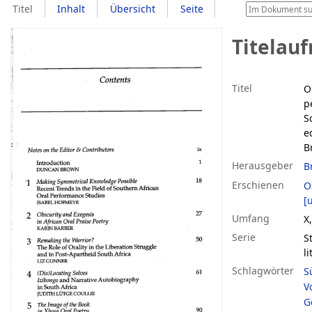
Titel
Inhalt
Übersicht
Seite
Titelau
Titel
O
p
S
e
B
Herausgeber
B
Erschienen
O
[u
Umfang
X
Serie
S
l
Schlagwörter
S
V
G