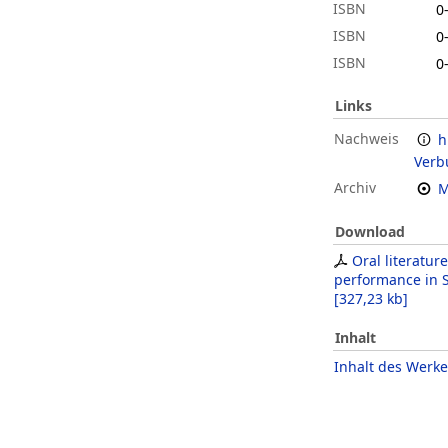
ISBN
0
ISBN
0
ISBN
0
Links
Nachweis
h
Verb
Archiv
M
Download
Oral literatur
performance in S
[
327,23 kb
]
Inhalt
Inhalt des Werke