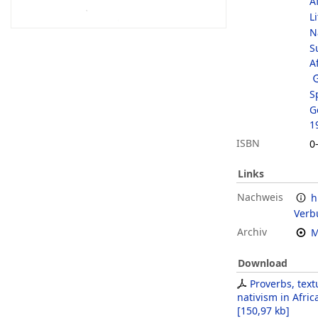
A
L
N
S
A
S
G
1
ISBN
0
Links
Nachweis
h
Verb
Archiv
M
Download
Proverbs, text
nativism in Afric
[
150,97 kb
]