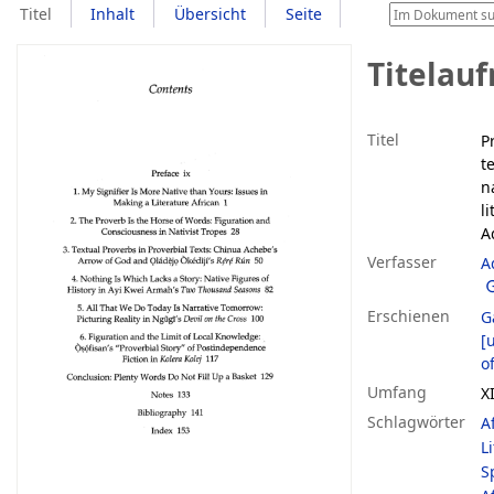
Titel
Inhalt
Übersicht
Seite
Titelau
Titel
P
t
n
l
A
Verfasser
A
Erschienen
G
[u
o
Umfang
XI
Schlagwörter
A
L
S