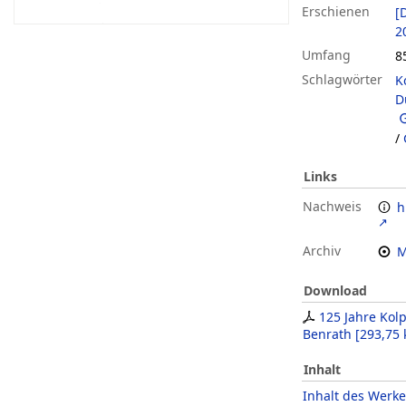
Erschienen
[
2
Umfang
85
Schlagwörter
K
D
/
Links
Nachweis
h
Archiv
M
Download
125 Jahre Kol
Benrath
[
293,75 
Inhalt
Inhalt des Werke