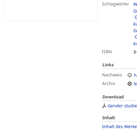
Schlagwörter
W
G
K
G
K
ISBN
3
Links
Nachweis
h
Archiv
M
Download
Gender studie
Inhalt
Inhalt des Werke