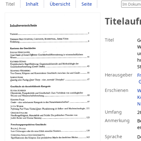
Titel
Inhalt
Übersicht
Seite
Titelau
Titel
G
W
u
h
St
Herausgeber
F
Erschienen
W
K
N
Umfang
26
Anmerkung
Be
e
Sprache
D