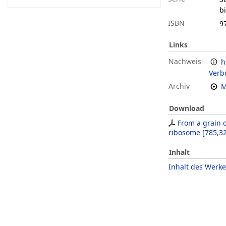
bi
ISBN
9
Links
Nachweis
h
Verb
Archiv
M
Download
From a grain o
ribosome
[
785,3
Inhalt
Inhalt des Werke