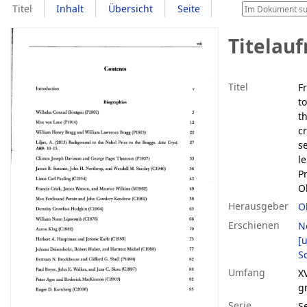
Titel
Inhalt
Übersicht
Seite
Titelau
Titel
F
t
th
c
s
l
P
Ol
Herausgeber
O
Erschienen
N
[u
Sc
Umfang
XV
g
Serie
Se