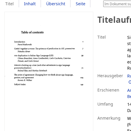
Titel
Inhalt
Übersicht
Seite
Titelau
Titel
S
s
a
l
e
R
Herausgeber
R
Erschienen
A
B
Umfang
14
D
Anmerkung
W
(
E