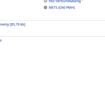
hbz-Verbundkatalog
METS (OAI-PMH)
 enemy
[
85,79 kb
]
s