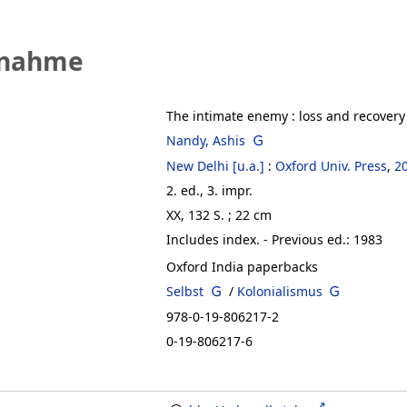
fnahme
The intimate enemy
:
loss and recovery
Nandy, Ashis
New Delhi [u.a.]
:
Oxford Univ. Press
,
2
2. ed., 3. impr.
XX, 132 S. ; 22 cm
Includes index. - Previous ed.: 1983
Oxford India paperbacks
Selbst
/
Kolonialismus
978-0-19-806217-2
0-19-806217-6