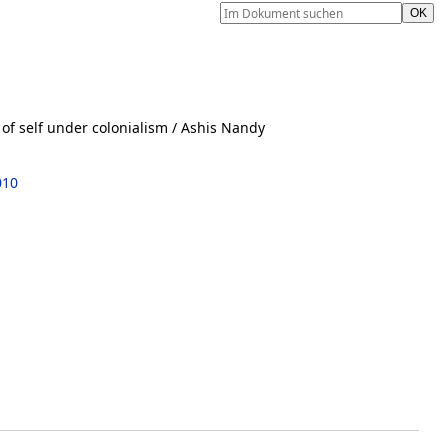
 of self under colonialism
/ Ashis Nandy
010