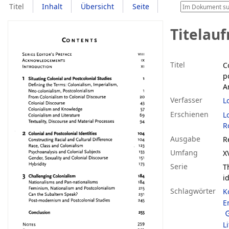
Titel
Inhalt
Übersicht
Seite
Titelau
Titel
C
p
A
Verfasser
L
Erschienen
L
R
Ausgabe
R
Umfang
X
Serie
T
i
Schlagwörter
K
E
L