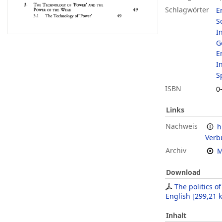
Schlagwörter
E
S
I
G
E
I
S
ISBN
0
Links
Nachweis
h
Verb
Archiv
M
Download
The politics of
English
[
299,21 
Inhalt