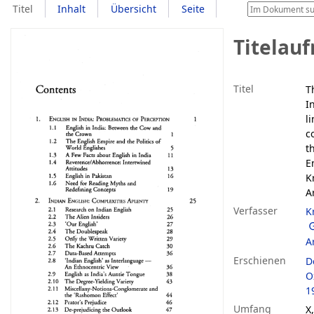
Titel
Inhalt
Übersicht
Seite
Titelau
Titel
T
I
l
c
t
E
K
A
Verfasser
K
A
Erschienen
D
O
1
Umfang
X