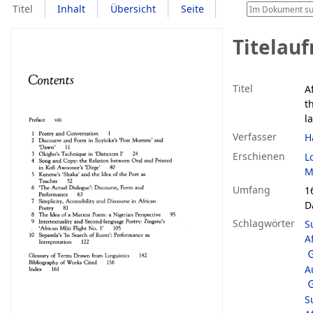
Titel
Inhalt
Übersicht
Seite
Titelau
Titel
A
t
l
Verfasser
H
Erschienen
L
M
Umfang
1
D
Schlagwörter
S
A
A
S