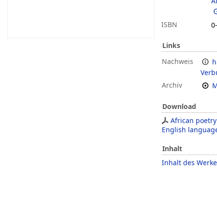
A
ISBN
0
Links
Nachweis
h
Verb
Archiv
M
Download
African poetr
English languag
Inhalt
Inhalt des Werke