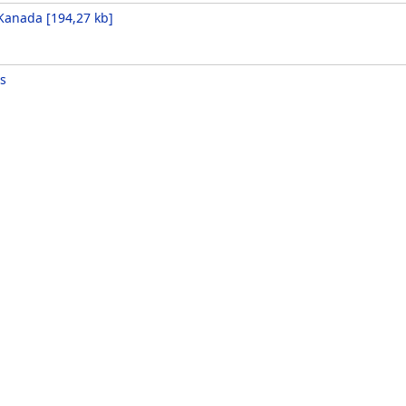
Kanada
[
194,27 kb
]
s