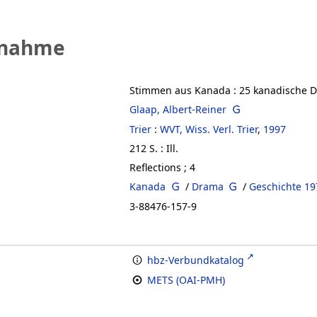
fnahme
Stimmen aus Kanada
:
25 kanadische 
Glaap, Albert-Reiner
Trier
:
WVT, Wiss. Verl. Trier
,
1997
212 S. : Ill.
Reflections ; 4
Kanada
/
Drama
/
Geschichte 19
3-88476-157-9
hbz-Verbundkatalog
METS (OAI-PMH)