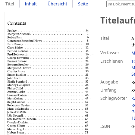
Titel
Inhalt
Übersicht
Seite
Titelau
Titel
A
t
Verfasser
M
Erschienen
T
M
S
Ausgabe
R
Umfang
X
Schlagwörter
K
R
G
1
ISBN
0