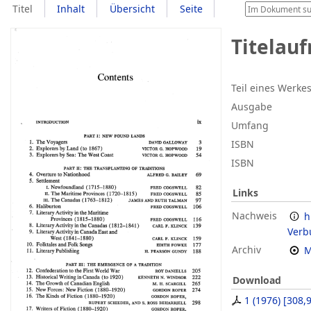
Titel
Inhalt
Übersicht
Seite
Titelau
Teil eines Werke
Ausgabe
Umfang
ISBN
ISBN
Links
Nachweis
h
Verb
Archiv
M
Download
1 (1976)
[
308,