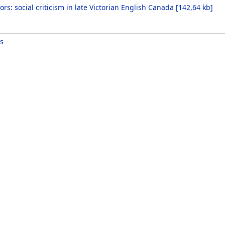
rs: social criticism in late Victorian English Canada
[
142,64 kb
]
s