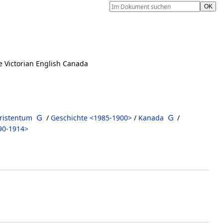
te Victorian English Canada
ristentum
/
Geschichte <1985-1900>
/
Kanada
/
90-1914>