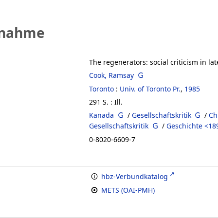
fnahme
The regenerators: social criticism in la
Cook, Ramsay
Toronto
:
Univ. of Toronto Pr.
,
1985
291 S. : Ill.
Kanada
/
Gesellschaftskritik
/
Ch
Gesellschaftskritik
/
Geschichte <18
0-8020-6609-7
hbz-Verbundkatalog
METS (OAI-PMH)