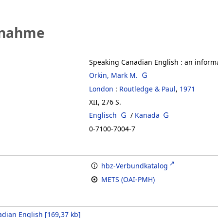
fnahme
Speaking Canadian English
:
an inform
Orkin, Mark M.
London
:
Routledge & Paul
,
1971
XII, 276 S.
Englisch
/
Kanada
0-7100-7004-7
hbz-Verbundkatalog
METS (OAI-PMH)
dian English
[
169,37 kb
]