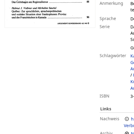
Anmerkung
Be
t
Sprache
D
Serie
D
A
S
G
Schlagwörter
K
G
A
/
K
A
ISBN
3
Links
Nachweis
h
Verb
Archiv
M