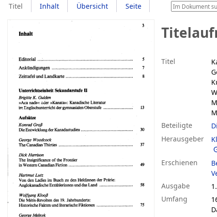
Titel
Inhalt
Übersicht
Seite
Titelau
Titel
K
G
K
W
M
M
Beteiligte
D
Herausgeber
K
Erschienen
B
Ve
Ausgabe
1.
Umfang
1
Da