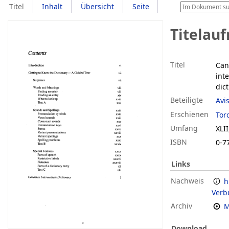
Titel
Inhalt
Übersicht
Seite
Titelau
Titel
Can
int
dic
Beteiligte
Avis
Erschienen
Tor
Umfang
XLII
ISBN
0-7
Links
Nachweis
h
Verb
Archiv
M
Download