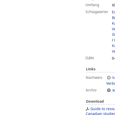
Umfang
X
Schlagwörter
E
B
K
V
G
/
K
V
ISBN
0
Links
Nachweis
h
Verb
Archiv
M
Download
Guide to resou
Canadian studies