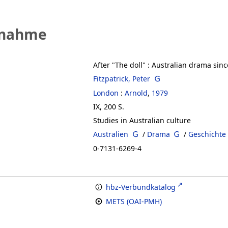
fnahme
After "The doll"
:
Australian drama sinc
Fitzpatrick, Peter
London
:
Arnold
,
1979
IX, 200 S.
Studies in Australian culture
Australien
/
Drama
/
Geschichte
0-7131-6269-4
hbz-Verbundkatalog
METS (OAI-PMH)