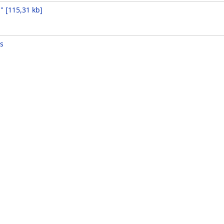
l"
[
115,31 kb
]
s