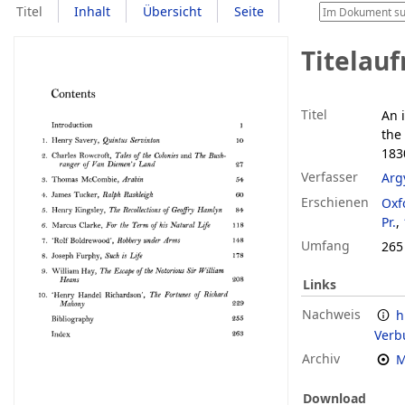
Titel
Inhalt
Übersicht
Seite
Titelau
Titel
An 
the
183
Verfasser
Arg
Erschienen
Oxf
Pr.
,
Umfang
265
Links
Nachweis
h
Verb
Archiv
M
Download