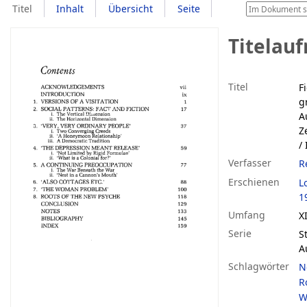
Titel
Inhalt
Übersicht
Seite
Titelau
Titel
F
g
A
Z
/
Verfasser
R
Erschienen
L
1
Umfang
XI
Serie
S
A
Schlagwörter
N
R
W