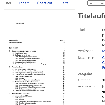
Titel
Inhalt
Übersicht
Seite
Titelau
Titel
F
p
n
M
Verfasser
M
Erschienen
C
C
P
Ausgabe
1
Umfang
X
Anmerkung
H
e
u
N