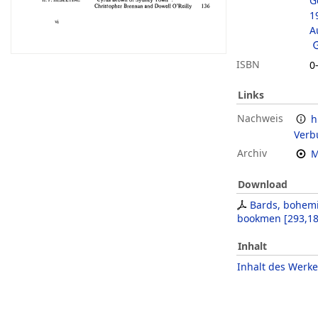
G
1
A
ISBN
0
Links
Nachweis
h
Verb
Archiv
M
Download
Bards, bohem
bookmen
[
293,18
Inhalt
Inhalt des Werke