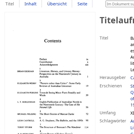
Titel
Inhalt
Übersicht
Seite
Titelau
Titel
B
a
e
A
l
L
Herausgeber
C
Erschienen
St
Q
o
1
Umfang
XI
Schlagwörter
A
L