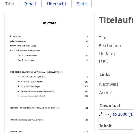
Titel
Inhalt
Übersicht
Seite
Titelau
Titel
Erschienen
Umfang
ISBN
Links
Nachweis
Archiv
Download
F - J to 2000
[
1
Inhalt