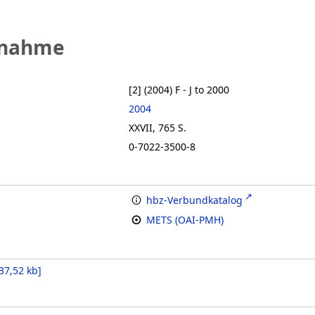
fnahme
[2] (2004)
F - J to 2000
2004
XXVII, 765 S.
0-7022-3500-8
hbz-Verbundkatalog
METS (OAI-PMH)
37,52 kb
]