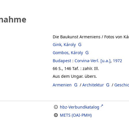
fnahme
Die Baukunst Armeniens
/ Fotos von Ká
Gink, Károly
Gombos, Károly
Budapest
:
Corvina-Verl. [u.a.]
,
1972
66 S., 146 Taf. : zahlr. Ill.
Aus dem Ungar. übers.
Armenien
/
Architektur
/
Geschi
hbz-Verbundkatalog
METS (OAI-PMH)