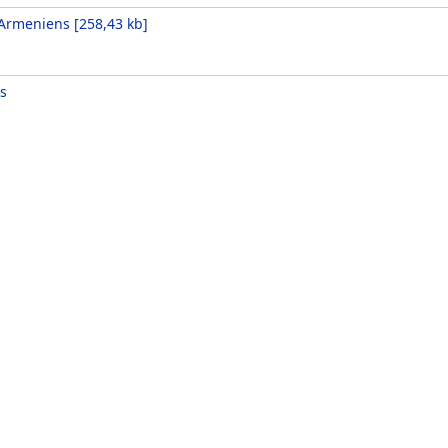
 Armeniens
[
258,43 kb
]
s