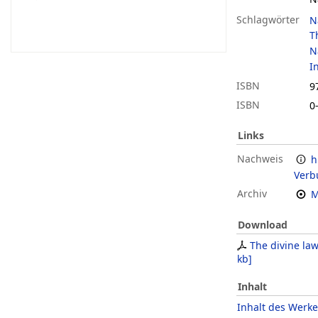
Schlagwörter
N
T
N
I
ISBN
9
ISBN
0
Links
Nachweis
h
Verb
Archiv
M
Download
The divine la
kb
]
Inhalt
Inhalt des Werke