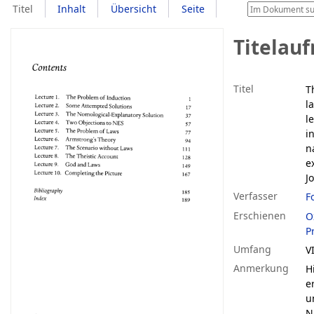
Titel
Inhalt
Übersicht
Seite
Titelau
Titel
T
l
l
i
n
e
J
Verfasser
F
Erschienen
O
P
Umfang
VI
Anmerkung
H
e
u
N