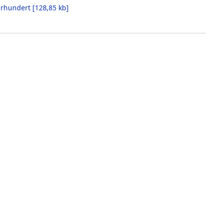
hrhundert
[
128,85 kb
]