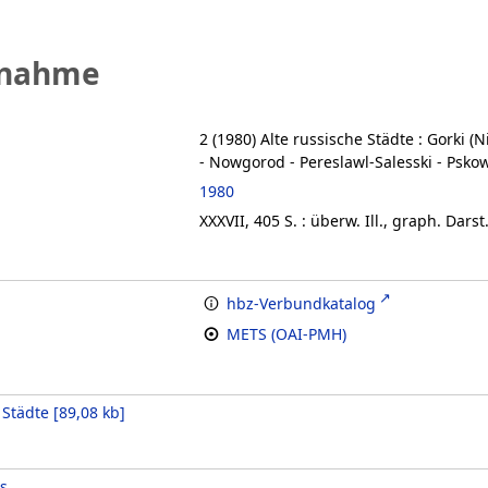
fnahme
2 (1980)
Alte russische Städte
:
Gorki (N
- Nowgorod - Pereslawl-Salesski - Pskow
1980
XXXVII, 405 S. : überw. Ill., graph. Darst.
hbz-Verbundkatalog
METS (OAI-PMH)
 Städte
[
89,08 kb
]
s