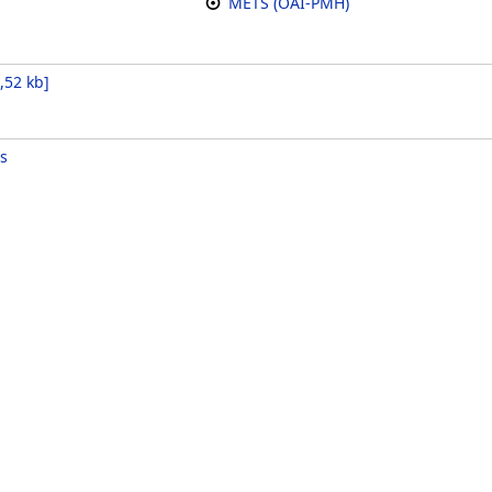
METS (OAI-PMH)
,52 kb
]
s