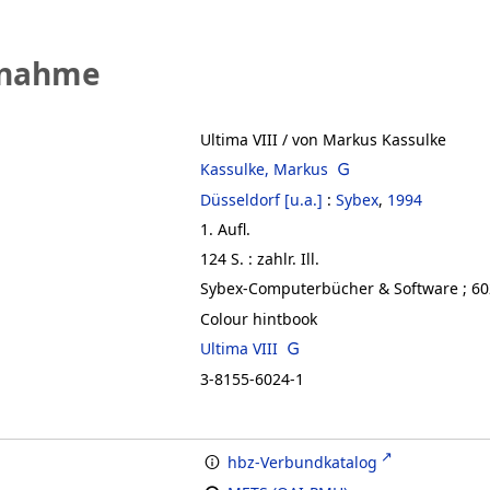
fnahme
Ultima VIII
/ von Markus Kassulke
Kassulke, Markus
Düsseldorf [u.a.]
:
Sybex
,
1994
1. Aufl.
124 S. : zahlr. Ill.
Sybex-Computerbücher & Software ; 6
Colour hintbook
Ultima VIII
3-8155-6024-1
hbz-Verbundkatalog