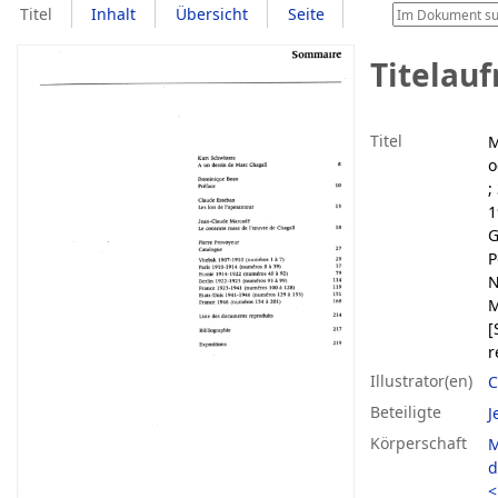
Titel
Inhalt
Übersicht
Seite
Titelau
Titel
M
o
;
1
G
P
N
M
[
r
Illustrator(en)
C
Beteiligte
J
Körperschaft
M
d
<