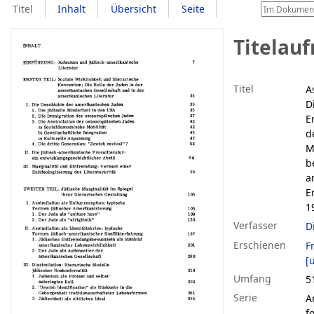
Titel
Inhalt
Übersicht
Seite
Titelau
Titel
A
D
E
d
M
b
a
E
1
Verfasser
D
Erschienen
F
[u
Umfang
5
Serie
A
f