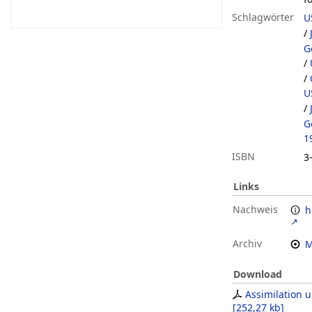
Schlagwörter
U
/
G
/
/
U
/
G
1
ISBN
3
Links
Nachweis
h
Archiv
M
Download
Assimilation u
[
252,27 kb
]