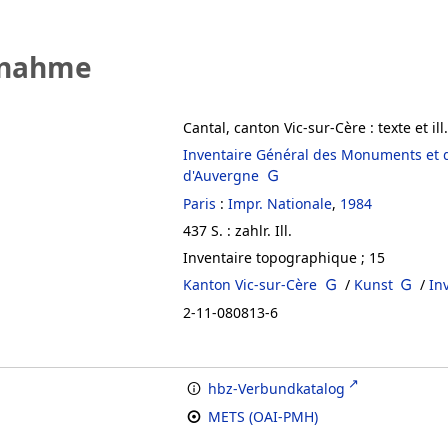
fnahme
Cantal, canton Vic-sur-Cère
:
texte et ill.
Inventaire Général des Monuments et d
d'Auvergne
Paris
:
Impr. Nationale
,
1984
437 S. : zahlr. Ill.
Inventaire topographique ; 15
Kanton Vic-sur-Cère
/
Kunst
/
In
2-11-080813-6
hbz-Verbundkatalog
METS (OAI-PMH)