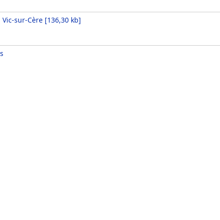
 Vic-sur-Cère
[
136,30 kb
]
s