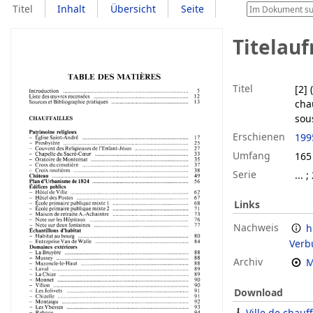
Titel
Inhalt
Übersicht
Seite
Titelau
Titel
[2]
cha
sou
Erschienen
199
Umfang
165 
Serie
... ;
Links
Nachweis
h
Verb
Archiv
M
Download
Ville de chauf