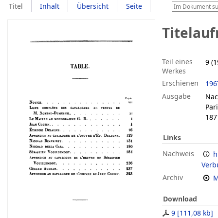
Titel
Inhalt
Übersicht
Seite
Titelau
Teil eines
9 (1
Werkes
Erschienen
196
Ausgabe
Nac
Par
187
Links
Nachweis
h
Verb
Archiv
M
Download
9
[
111,08 kb
]