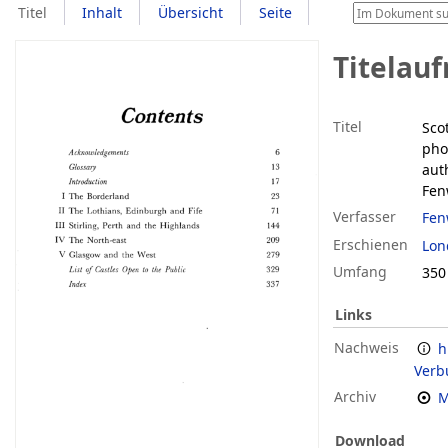
Titel
Inhalt
Übersicht
Seite
Titelau
Titel
Sco
pho
aut
Fen
Verfasser
Fen
Erschienen
Lon
Umfang
350 
Links
Nachweis
h
Verb
Archiv
M
Download