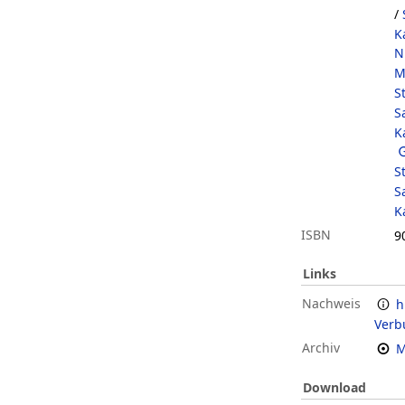
/
K
N
M
S
S
K
S
S
K
ISBN
9
Links
Nachweis
h
Verb
Archiv
M
Download