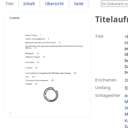
Titel
Inhalt
Übersicht
Seite
Titelau
Titel
<
c
a
l
b
D
F
Erschienen
2
Umfang
33
Schlagwörter
A
M
S
M
K
D