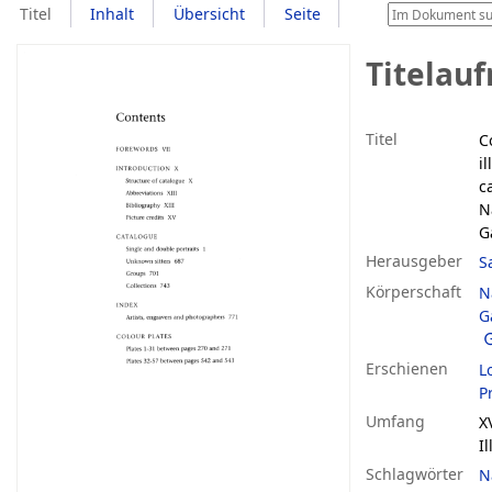
Titel
Inhalt
Übersicht
Seite
Titelau
Titel
C
i
c
N
G
Herausgeber
S
Körperschaft
N
G
Erschienen
L
P
Umfang
XV
Il
Schlagwörter
N