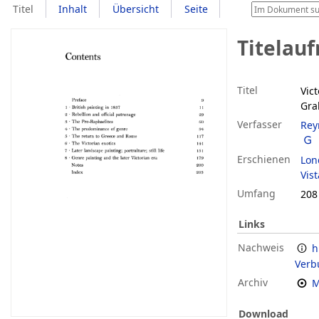
Titel
Inhalt
Übersicht
Seite
Titelau
Titel
Vic
Gra
Verfasser
Rey
Erschienen
Lon
Vist
Umfang
208 
Links
Nachweis
h
Verb
Archiv
M
Download