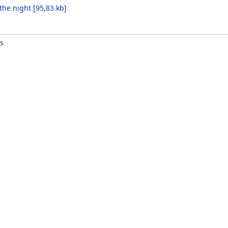
the night
[
95,83 kb
]
s