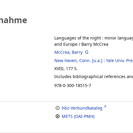
fnahme
Languages of the night
:
minor languag
and Europe
/ Barry McCrea
McCrea, Barry
New Haven, Conn. [u.a.]
:
Yale Univ. Pre
XVIII, 177 S.
Includes bibliographical references an
978-0-300-18515-7
hbz-Verbundkatalog
METS (OAI-PMH)