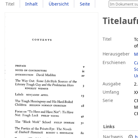
Titel
Inhalt
Übersicht
Seite
Titelau
Titel
T
of
Herausgeber
M
Erschienen
C
S
Un
Ausgabe
2.
Umfang
X
Serie
C
M
C
Links
Nachweis
h