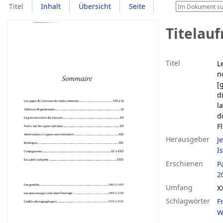
Titel
Inhalt
Übersicht
Seite
Titelau
Titel
L
n
[
d
l
d
F
Herausgeber
J
I
Erschienen
P
2
Umfang
XX
Schlagwörter
F
W