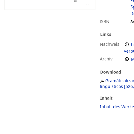
P
S
ISBN
8
Links
Nachweis
h
Verb
Archiv
M
Download
Gramáticalizac
lingüisticos
[
526
Inhalt
Inhalt des Werke