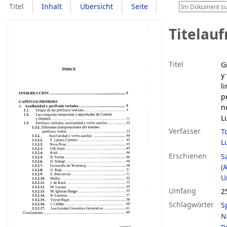
Titel
Inhalt
Übersicht
Seite
Titelau
Titel
G
y
l
p
n
L
Verfasser
T
L
Erschienen
S
(
U
Umfang
2
Schlagwörter
S
N